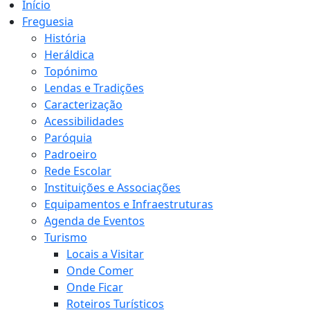
Início
Freguesia
História
Heráldica
Topónimo
Lendas e Tradições
Caracterização
Acessibilidades
Paróquia
Padroeiro
Rede Escolar
Instituições e Associações
Equipamentos e Infraestruturas
Agenda de Eventos
Turismo
Locais a Visitar
Onde Comer
Onde Ficar
Roteiros Turísticos