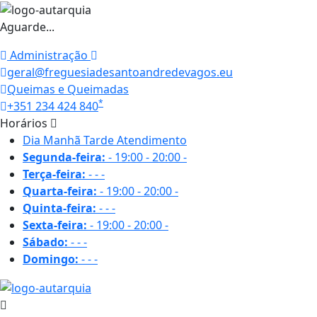
Aguarde...
Administração
geral@freguesiadesantoandredevagos.eu
Queimas e Queimadas
*
+351 234 424 840
Horários
Dia
Manhã
Tarde
Atendimento
Segunda-feira:
-
19:00 - 20:00
-
Terça-feira:
-
-
-
Quarta-feira:
-
19:00 - 20:00
-
Quinta-feira:
-
-
-
Sexta-feira:
-
19:00 - 20:00
-
Sábado:
-
-
-
Domingo:
-
-
-