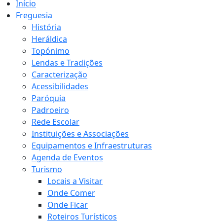
Início
Freguesia
História
Heráldica
Topónimo
Lendas e Tradições
Caracterização
Acessibilidades
Paróquia
Padroeiro
Rede Escolar
Instituições e Associações
Equipamentos e Infraestruturas
Agenda de Eventos
Turismo
Locais a Visitar
Onde Comer
Onde Ficar
Roteiros Turísticos