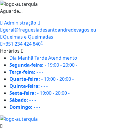
Aguarde...
Administração
geral@freguesiadesantoandredevagos.eu
Queimas e Queimadas
*
+351 234 424 840
Horários
Dia
Manhã
Tarde
Atendimento
Segunda-feira:
-
19:00 - 20:00
-
Terça-feira:
-
-
-
Quarta-feira:
-
19:00 - 20:00
-
Quinta-feira:
-
-
-
Sexta-feira:
-
19:00 - 20:00
-
Sábado:
-
-
-
Domingo:
-
-
-